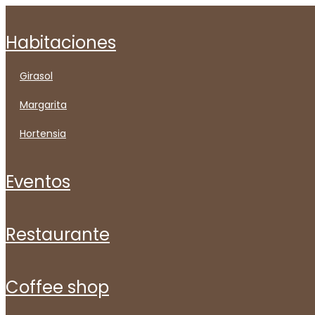
habitaciones
girasol
margarita
hortensia
eventos
restaurante
coffee shop