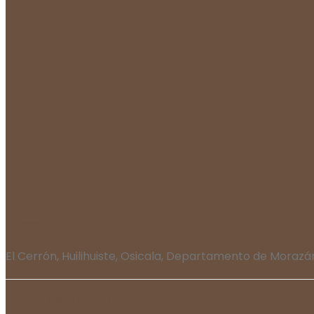
Dirección :
El Cerrón, Huilihuiste, Osicala, Departamento de Morazá
Correo Electrónico :