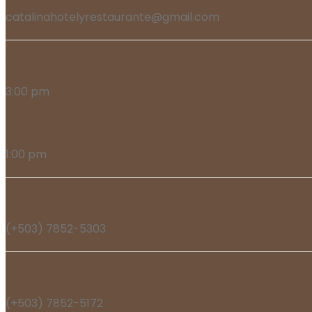
catalinahotelyrestaurante@gmail.com
Entrada:
3:00 pm
Salida:
1:00 pm
Tel. y Whatsapp Restaurante:
(+503) 7852-5303
Tel. y Whatsapp Hotel El Gramal:
(+503) 7852-5172