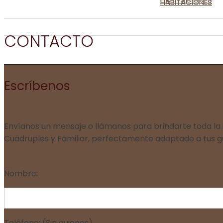
HABITACIONES
CONTACTO
Escríbenos
Envíanos un mensaje o llámanos para brindarte toda la i
Cuádruples y Familiar, perfectamente adaptado a tus g
Nombre:
Teléfono: (Sin guiones)