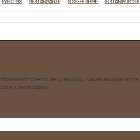
EVENTOS
RESTAURANTE
COFFEE SHOP
INSTALACIONES
nformación acerca de tu estadía. Puedes escoger entre nu
ustos y necesidades.