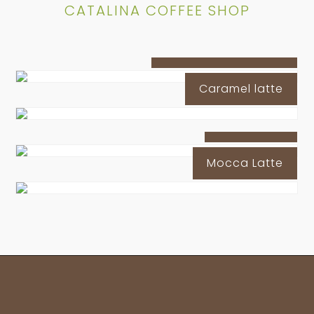
CATALINA COFFEE SHOP
Peanut Butter Latte
Caramel latte
Oreo Latte
Mocca Latte